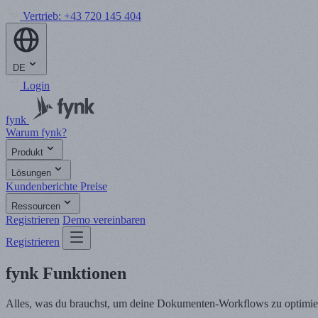
Vertrieb:
+43 720 145 404
DE
Login
fynk
Warum fynk?
Produkt
Lösungen
Kundenberichte
Preise
Ressourcen
Registrieren
Demo vereinbaren
Registrieren
fynk Funktionen
Alles, was du brauchst, um deine Dokumenten-Workflows zu optimie