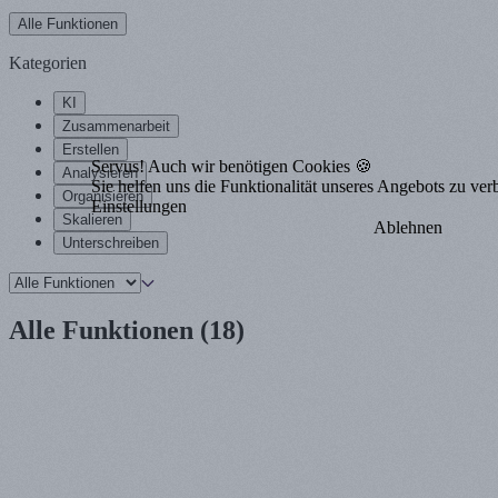
Alle Funktionen
Kategorien
KI
Zusammenarbeit
Erstellen
Servus! Auch wir benötigen Cookies 🍪
Analysieren
Sie helfen uns die Funktionalität unseres Angebots zu ver
Organisieren
Einstellungen
Skalieren
Ablehnen
Unterschreiben
Alle Funktionen (18)