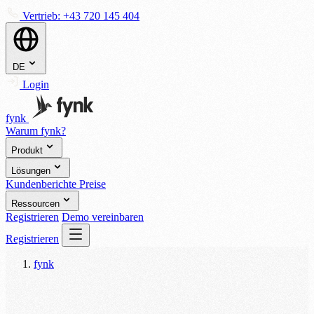
Vertrieb:
+43 720 145 404
DE
Login
fynk
Warum fynk?
Produkt
Lösungen
Kundenberichte
Preise
Ressourcen
Registrieren
Demo vereinbaren
Registrieren
fynk