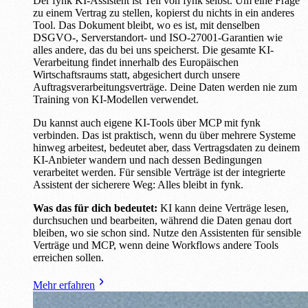
Der fynk KI-Assistent ist Teil von fynk selbst. Um eine Frage
zu einem Vertrag zu stellen, kopierst du nichts in ein anderes
Tool. Das Dokument bleibt, wo es ist, mit denselben
DSGVO-, Serverstandort- und ISO-27001-Garantien wie
alles andere, das du bei uns speicherst. Die gesamte KI-
Verarbeitung findet innerhalb des Europäischen
Wirtschaftsraums statt, abgesichert durch unsere
Auftragsverarbeitungsverträge. Deine Daten werden nie zum
Training von KI-Modellen verwendet.
Du kannst auch eigene KI-Tools über MCP mit fynk
verbinden. Das ist praktisch, wenn du über mehrere Systeme
hinweg arbeitest, bedeutet aber, dass Vertragsdaten zu deinem
KI-Anbieter wandern und nach dessen Bedingungen
verarbeitet werden. Für sensible Verträge ist der integrierte
Assistent der sicherere Weg: Alles bleibt in fynk.
Was das für dich bedeutet:
KI kann deine Verträge lesen,
durchsuchen und bearbeiten, während die Daten genau dort
bleiben, wo sie schon sind. Nutze den Assistenten für sensible
Verträge und MCP, wenn deine Workflows andere Tools
erreichen sollen.
Mehr erfahren