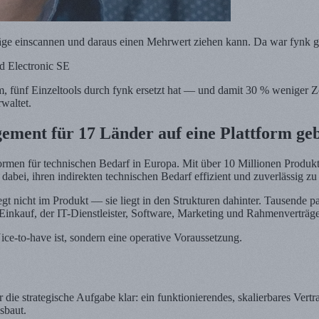
äge einscannen und daraus einen Mehrwert ziehen kann. Da war fynk ga
d Electronic SE
 fünf Einzeltools durch fynk ersetzt hat — und damit 30 % weniger Z
waltet.
ment für 17 Länder auf eine Plattform geb
formen für technischen Bedarf in Europa. Mit über 10 Millionen Prod
bei, ihren indirekten technischen Bedarf effizient und zuverlässig zu
egt nicht im Produkt — sie liegt in den Strukturen dahinter. Tausende 
Einkauf, der IT-Dienstleister, Software, Marketing und Rahmenverträg
ce-to-have ist, sondern eine operative Voraussetzung.
 die strategische Aufgabe klar: ein funktionierendes, skalierbares Ver
sbaut.