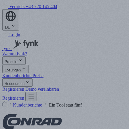
Vertrieb:
+43 720 145 404
DE
Login
fynk
Warum fynk?
Produkt
Lösungen
Kundenberichte
Preise
Ressourcen
Registrieren
Demo vereinbaren
Registrieren
Kundenberichte
Ein Tool statt fünf