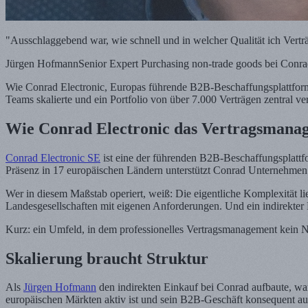
"Ausschlaggebend war, wie schnell und in welcher Qualität ich Vertr
Jürgen Hofmann
Senior Expert Purchasing non-trade goods bei Conra
Wie Conrad Electronic, Europas führende B2B-Beschaffungsplattform,
Teams skalierte und ein Portfolio von über 7.000 Verträgen zentral ver
Wie Conrad Electronic das Vertragsmanage
Conrad Electronic SE
ist eine der führenden B2B-Beschaffungsplatt
Präsenz in 17 europäischen Ländern unterstützt Conrad Unternehmen da
Wer in diesem Maßstab operiert, weiß: Die eigentliche Komplexität li
Landesgesellschaften mit eigenen Anforderungen. Und ein indirekter 
Kurz: ein Umfeld, in dem professionelles Vertragsmanagement kein Ni
Skalierung braucht Struktur
Als
Jürgen Hofmann
den indirekten Einkauf bei Conrad aufbaute, war
europäischen Märkten aktiv ist und sein B2B-Geschäft konsequent au