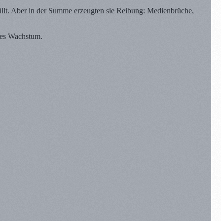
üllt. Aber in der Summe erzeugten sie Reibung: Medienbrüche,
eres Wachstum.