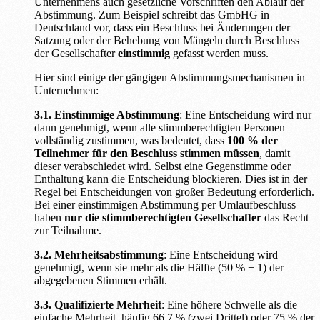
Unternehmens auch gesetzliche Vorschriften den Ablauf der
Abstimmung. Zum Beispiel schreibt das GmbHG in
Deutschland vor, dass ein Beschluss bei Änderungen der
Satzung oder der Behebung von Mängeln durch Beschluss
der Gesellschafter
einstimmig
gefasst werden muss.
Hier sind einige der gängigen Abstimmungsmechanismen in
Unternehmen:
3.1. Einstimmige Abstimmung
: Eine Entscheidung wird nur
dann genehmigt, wenn alle stimmberechtigten Personen
vollständig zustimmen, was bedeutet, dass
100 % der
Teilnehmer für den Beschluss stimmen müssen
, damit
dieser verabschiedet wird. Selbst eine Gegenstimme oder
Enthaltung kann die Entscheidung blockieren. Dies ist in der
Regel bei Entscheidungen von großer Bedeutung erforderlich.
Bei einer einstimmigen Abstimmung per Umlaufbeschluss
haben
nur die stimmberechtigten Gesellschafter
das Recht
zur Teilnahme.
3.2. Mehrheitsabstimmung
: Eine Entscheidung wird
genehmigt, wenn sie mehr als die Hälfte (50 % + 1) der
abgegebenen Stimmen erhält.
3.3. Qualifizierte Mehrheit
: Eine höhere Schwelle als die
einfache Mehrheit, häufig 66,7 % (zwei Drittel) oder 75 % der