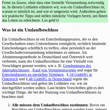
Ferne zu fassen, ohne dass eine formelle Versammlung notwendig
ist. In diesem Leitfaden erläutern wir, was ein Umlaufbeschluss ist,
warum er nützlich ist, und wie er umgesetzt wird. Außerdem geben
wir praktische Tipps und stellen nützliche Vorlagen bereit, um Ihnen
das Leben zu erleichtern. Los geht’s!
Was ist ein Umlaufbeschluss
Ein Umlaufbeschluss ist ein Entscheidungsprozess, der es den
Gesellschaftern eines Unternehmens ermöglicht, rechtlich bindende
Entscheidungen schriftlich zu treffen, ohne persönlich an der
Gesellschafterversammlung teilnehmen zu müssen. Als
Abstimmungsmethode in Deutschland und Österreich weit
verbreitet, kann der Umlaufbeschluss für eine Vielzahl von
Vorschlägen genutzt werden, wie z. B.
Genehmigung des
Jahresabschlusses
,
Kauf von Vermögenswerten
und sogar für
Entscheidungen zu speziellen Verträgen
.
§ 34 GmbHG in
Österreich
und
§ 48 GmbHG in Deutschland
regeln die
Umlaufbeschlüsse und geben die Leitlinien vor, wie sie
durchgeführt werden sollten. Laut beiden Vorschriften gibt es drei
wichtige Dinge, die bei der Nutzung von Umlaufbeschlüssen zu
beachten sind:
Alle müssen dem Umlaufbeschluss zustimmen
: Bevor ein
Beschluss per Umlaufbeschluss gefasst werden kann, müssen