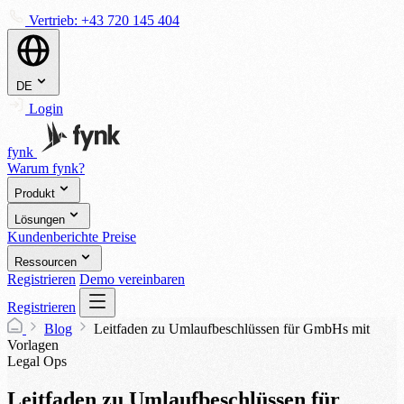
Vertrieb:
+43 720 145 404
DE
Login
fynk
Warum fynk?
Produkt
Lösungen
Kundenberichte
Preise
Ressourcen
Registrieren
Demo vereinbaren
Registrieren
Blog
Leitfaden zu Umlaufbeschlüssen für GmbHs mit
Vorlagen
Legal Ops
Leitfaden zu Umlaufbeschlüssen für