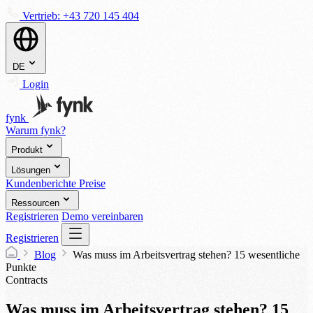
Vertrieb:
+43 720 145 404
DE
Login
fynk
Warum fynk?
Produkt
Lösungen
Kundenberichte
Preise
Ressourcen
Registrieren
Demo vereinbaren
Registrieren
Blog
Was muss im Arbeitsvertrag stehen? 15 wesentliche
Punkte
Contracts
Was muss im Arbeitsvertrag stehen? 15