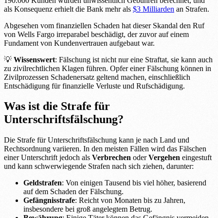
190.000 Kunden wurden unwissentlich Gebühren berechnet, und
als Konsequenz erhielt die Bank mehr als
$3 Milliarden
an Strafen.
Abgesehen vom finanziellen Schaden hat dieser Skandal den Ruf
von Wells Fargo irreparabel beschädigt, der zuvor auf einem
Fundament von Kundenvertrauen aufgebaut war.
💡
Wissenswert
: Fälschung ist nicht nur eine Straftat, sie kann auch
zu zivilrechtlichen Klagen führen. Opfer einer Fälschung können in
Zivilprozessen Schadenersatz geltend machen, einschließlich
Entschädigung für finanzielle Verluste und Rufschädigung.
Was ist die Strafe für
Unterschriftsfälschung?
Die Strafe für Unterschriftsfälschung kann je nach Land und
Rechtsordnung variieren. In den meisten Fällen wird das Fälschen
einer Unterschrift jedoch als
Verbrechen
oder
Vergehen
eingestuft
und kann schwerwiegende Strafen nach sich ziehen, darunter:
Geldstrafen
: Von einigen Tausend bis viel höher, basierend
auf dem Schaden der Fälschung.
Gefängnisstrafe
: Reicht von Monaten bis zu Jahren,
insbesondere bei groß angelegtem Betrug.
Bewährung
: Einige Täter können das Gefängnis vermeiden,