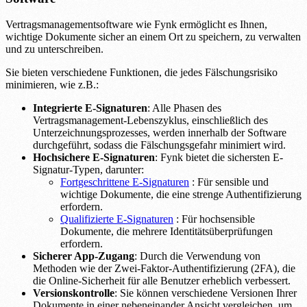
Vertragsmanagementsoftware wie Fynk ermöglicht es Ihnen,
wichtige Dokumente sicher an einem Ort zu speichern, zu verwalten
und zu unterschreiben.
Sie bieten verschiedene Funktionen, die jedes Fälschungsrisiko
minimieren, wie z.B.:
Integrierte E-Signaturen
: Alle Phasen des
Vertragsmanagement-Lebenszyklus, einschließlich des
Unterzeichnungsprozesses, werden innerhalb der Software
durchgeführt, sodass die Fälschungsgefahr minimiert wird.
Hochsichere E-Signaturen
: Fynk bietet die sichersten E-
Signatur-Typen, darunter:
Fortgeschrittene E-Signaturen
: Für sensible und
wichtige Dokumente, die eine strenge Authentifizierung
erfordern.
Qualifizierte E-Signaturen
: Für hochsensible
Dokumente, die mehrere Identitätsüberprüfungen
erfordern.
Sicherer App-Zugang
: Durch die Verwendung von
Methoden wie der Zwei-Faktor-Authentifizierung (2FA), die
die Online-Sicherheit für alle Benutzer erheblich verbessert.
Versionskontrolle
: Sie können verschiedene Versionen Ihrer
Dokumente in einer nebeneinander Ansicht vergleichen, um