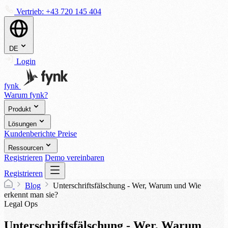
Vertrieb:
+43 720 145 404
DE
Login
fynk
Warum fynk?
Produkt
Lösungen
Kundenberichte
Preise
Ressourcen
Registrieren
Demo vereinbaren
Registrieren
Blog
Unterschriftsfälschung - Wer, Warum und Wie
erkennt man sie?
Legal Ops
Unterschriftsfälschung - Wer, Warum