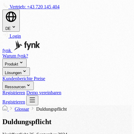
Vertrieb:
+43 720 145 404
DE
Login
fynk
Warum fynk?
Produkt
Lösungen
Kundenberichte
Preise
Ressourcen
Registrieren
Demo vereinbaren
Registrieren
Glossar
Duldungspflicht
Duldungspflicht