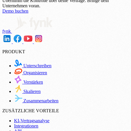
Übernimm die Kontrolle über deine Verträge.
Bringe dein
Unternehmen voran.
Demo buchen
fynk
PRODUKT
Unterschreiben
Organisieren
Verstärken
Skalieren
Zusammenarbeiten
ZUSÄTZLICHE VORTEILE
KI-Vertragsanalyse
Integrationen