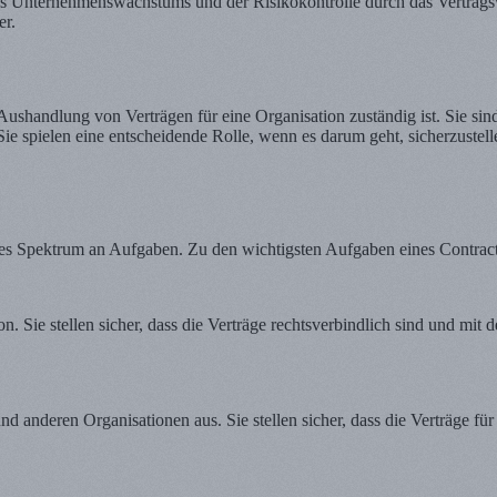
g des Unternehmenswachstums und der Risikokontrolle durch das Vertrag
er.
d Aushandlung von Verträgen für eine Organisation zuständig ist. Sie sin
Sie spielen eine entscheidende Rolle, wenn es darum geht, sicherzustell
reites Spektrum an Aufgaben. Zu den wichtigsten Aufgaben eines Contract
ion. Sie stellen sicher, dass die Verträge rechtsverbindlich sind und m
nd anderen Organisationen aus. Sie stellen sicher, dass die Verträge fü