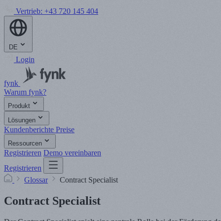
Vertrieb:
+43 720 145 404
DE
Login
fynk
Warum fynk?
Produkt
Lösungen
Kundenberichte
Preise
Ressourcen
Registrieren
Demo vereinbaren
Registrieren
Glossar
Contract Specialist
Contract Specialist