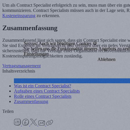
Um als Contract Specialist erfolgreich zu sein, muss man über ein gu
kommunizieren. Contract Specialists müssen auch in der Lage sein, 
Kosteneinsparung
zu erkennen.
Zusammenfassung
Zusammenfassend lässt sich sagen, dass ein Contract Specialist eine w
Servus! Auch wir benötigen Cookies 🍪
Sie sind Experten im Vertragsrecht und verfügen über ein tiefes Verst
Sie helfen uns die Funktionalität unseres Angebots zu ver
sicherzustellen, dass die Verträge einer Organisation rechtsverbindl
Einstellungen
Kosteneinsparungsmöglichkeiten zuständig.
Ablehnen
Vertragsmanagement
Inhaltsverzeichnis
Was ist ein Contract Specialist?
Aufgaben eines Contract Specialists
Rolle eines Contract Specialists
Zusammenfassung
Teilen