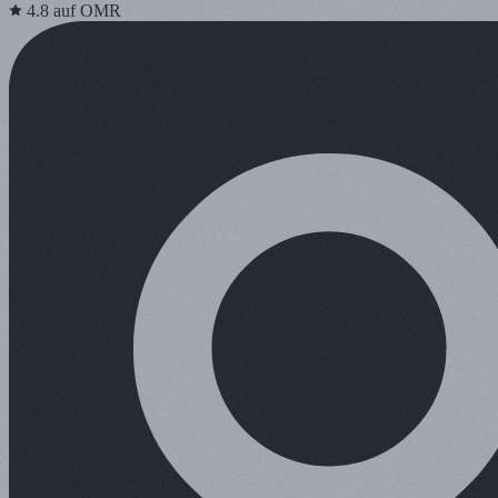
4.8
auf OMR