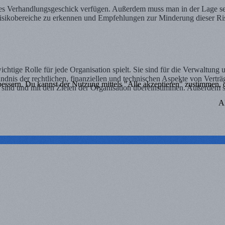
tes Verhandlungsgeschick verfügen. Außerdem muss man in der Lage sein,
Risikobereiche zu erkennen und Empfehlungen zur Minderung dieser Ri
ichtige Rolle für jede Organisation spielt. Sie sind für die Verwaltun
ändnis der rechtlichen, finanziellen und technischen Aspekte von Vertr
bessern. Du kannst der Nutzung mittels "Alle akzeptieren" zustimmen, od
ich sind und mit den Zielen der Organisation übereinstimmen. Außerdem 
A