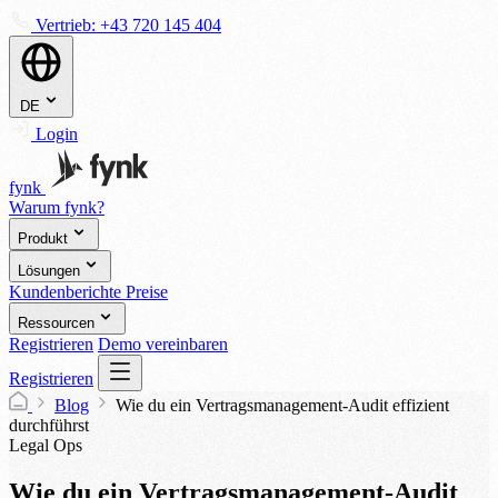
Vertrieb:
+43 720 145 404
DE
Login
fynk
Warum fynk?
Produkt
Lösungen
Kundenberichte
Preise
Ressourcen
Registrieren
Demo vereinbaren
Registrieren
Blog
Wie du ein Vertragsmanagement-Audit effizient
durchführst
Legal Ops
Wie du ein Vertragsmanagement-Audit