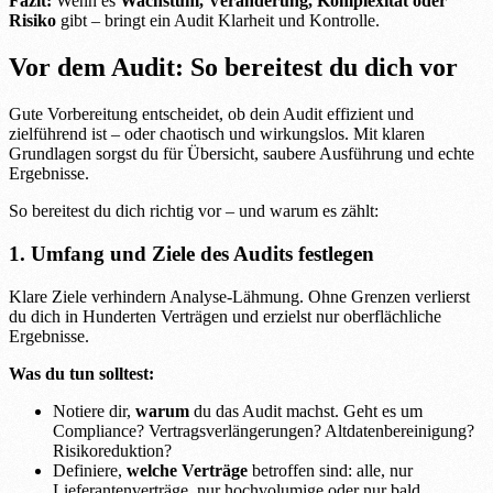
Fazit:
Wenn es
Wachstum, Veränderung, Komplexität oder
Risiko
gibt – bringt ein Audit Klarheit und Kontrolle.
Vor dem Audit: So bereitest du dich vor
Gute Vorbereitung entscheidet, ob dein Audit effizient und
zielführend ist – oder chaotisch und wirkungslos. Mit klaren
Grundlagen sorgst du für Übersicht, saubere Ausführung und echte
Ergebnisse.
So bereitest du dich richtig vor – und warum es zählt:
1. Umfang und Ziele des Audits festlegen
Klare Ziele verhindern Analyse-Lähmung. Ohne Grenzen verlierst
du dich in Hunderten Verträgen und erzielst nur oberflächliche
Ergebnisse.
Was du tun solltest:
Notiere dir,
warum
du das Audit machst. Geht es um
Compliance? Vertragsverlängerungen? Altdatenbereinigung?
Risikoreduktion?
Definiere,
welche Verträge
betroffen sind: alle, nur
Lieferantenverträge, nur hochvolumige oder nur bald