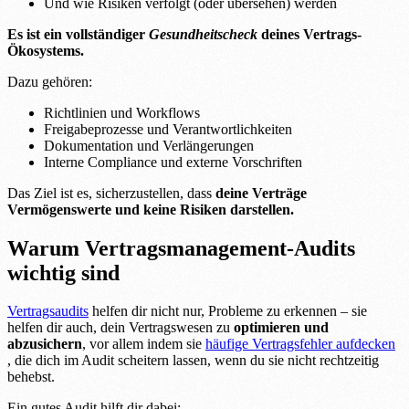
Und wie Risiken verfolgt (oder übersehen) werden
Es ist ein vollständiger
Gesundheitscheck
deines Vertrags-
Ökosystems.
Dazu gehören:
Richtlinien und Workflows
Freigabeprozesse und Verantwortlichkeiten
Dokumentation und Verlängerungen
Interne Compliance und externe Vorschriften
Das Ziel ist es, sicherzustellen, dass
deine Verträge
Vermögenswerte und keine Risiken darstellen.
Warum Vertragsmanagement-Audits
wichtig sind
Vertragsaudits
helfen dir nicht nur, Probleme zu erkennen – sie
helfen dir auch, dein Vertragswesen zu
optimieren und
abzusichern
, vor allem indem sie
häufige Vertragsfehler aufdecken
, die dich im Audit scheitern lassen, wenn du sie nicht rechtzeitig
behebst.
Ein gutes Audit hilft dir dabei: