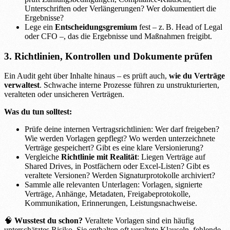
Unterschriften oder Verlängerungen? Wer dokumentiert die
Ergebnisse?
Lege ein
Entscheidungsgremium
fest – z. B. Head of Legal
oder CFO –, das die Ergebnisse und Maßnahmen freigibt.
3. Richtlinien, Kontrollen und Dokumente prüfen
Ein Audit geht über Inhalte hinaus – es prüft auch,
wie du Verträge
verwaltest
. Schwache interne Prozesse führen zu unstrukturierten,
veralteten oder unsicheren Verträgen.
Was du tun solltest:
Prüfe deine internen Vertragsrichtlinien: Wer darf freigeben?
Wie werden Vorlagen gepflegt? Wo werden unterzeichnete
Verträge gespeichert? Gibt es eine klare Versionierung?
Vergleiche
Richtlinie mit Realität
: Liegen Verträge auf
Shared Drives, in Postfächern oder Excel-Listen? Gibt es
veraltete Versionen? Werden Signaturprotokolle archiviert?
Sammle alle relevanten Unterlagen: Vorlagen, signierte
Verträge, Anhänge, Metadaten, Freigabeprotokolle,
Kommunikation, Erinnerungen, Leistungsnachweise.
🧠
Wusstest du schon?
Veraltete Vorlagen sind ein häufig
unterschätztes Risiko. Sie enthalten oft veraltete Klauseln, fehlende