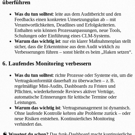
überführen
Was du tun solltest
: leite aus dem Auditbericht und den
Feedbacks einen konkreten Umsetzungsplan ab – mit
Verantwortlichkeiten, Deadlines und Erfolgskriterien.
Enthalten sein können Prozessanpassungen, neue Tools,
Schulungen oder Einführung eines CLM-Systems.
Warum das wichtig ist
: nur ein klarer Maßnahmenplan stellt
sicher, dass die Erkenntnisse aus dem Audit wirklich zu
Verbesserungen führen – sonst bleibt es beim „Haken setzen“.
6. Laufendes Monitoring verbessern
Was du tun solltest
: richte Prozesse oder Systeme ein, um die
Vertragskonformität dauerhaft zu überwachen – z. B.
regelmäßige Mini-Audits, Dashboards zu Fristen und
Pflichten, wiederkehrende Reviews aktiver Verträge,
automatische Erinnerungen für kritische Termine oder
Leistungen.
Warum das wichtig ist
: Vertragsmanagement ist dynamisch.
Ohne laufende Kontrolle kehren alte Probleme zurück – oder
neue Risiken entstehen. Kontinuierliches Monitoring
verhindert das.
🧠
Wusstest du schon?
Das fynk-Dashboard macht kontinuierliche