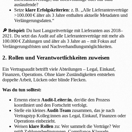
auslaufende?
Setze
klare Erfolgskriterien
: z. B. „Alle Lieferantenverträge
>100.000 € älter als 3 Jahre enthalten aktuelle Metadaten und
Verlängerungsdaten.“
🔎 Beispiel:
Du hast Langzeitverträge mit Lieferanten aus 2018–
2021. Du setzt das Audit auf alle Lieferantenverträge mit mehr als
100.000 € Zahlungen und älter als 3 Jahre an – mit Fokus auf
Verlängerungsfristen und Nachverhandlungsmöglichkeiten.
2. Rollen und Verantwortlichkeiten zuweisen
Ein Vertragsaudit betrifft viele Abteilungen – Legal, Einkauf,
Finanzen, Operations. Ohne klare Zuständigkeiten entstehen
doppelte Arbeit, Lücken oder blinde Flecken.
Was du tun solltest:
Ernenn eine:n
Audit-Leiter:in
, der/die den Prozess
koordiniert und den Fortschritt verfolgt.
Stelle ein kleines
Audit-Team
zusammen, das je nach
Vertragstyp Kolleg:innen aus Legal, Einkauf, Finanzen oder
Operations einbezieht.
Weisen
klare Rollen
zu: Wer sammelt die Verträge? Wer
prüft Zahlungsbedingungen, Compliance-Klauseln,