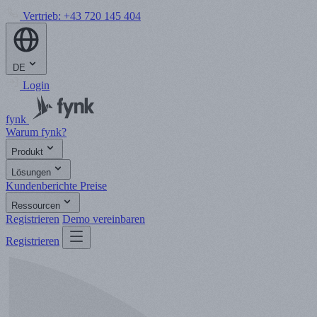
Vertrieb:
+43 720 145 404
DE
Login
fynk
Warum fynk?
Produkt
Lösungen
Kundenberichte
Preise
Ressourcen
Registrieren
Demo vereinbaren
Registrieren