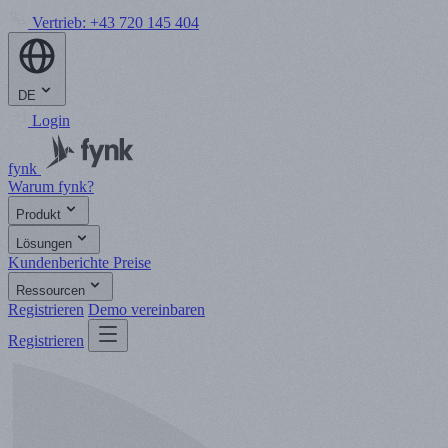
Vertrieb:
+43 720 145 404
DE
Login
fynk
Warum fynk?
Produkt
Lösungen
Kundenberichte
Preise
Ressourcen
Registrieren
Demo vereinbaren
Registrieren