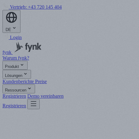
Vertrieb:
+43 720 145 404
DE
Login
fynk
Warum fynk?
Produkt
Lösungen
Kundenberichte
Preise
Ressourcen
Registrieren
Demo vereinbaren
Registrieren