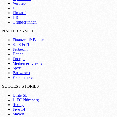
Vertrieb
IT
Einkauf
HR
Gründer:innen
NACH BRANCHE
Finanzen & Banken
SaaS & IT
Fertigung
Handel
Energie
Medien & Kreativ
Sport
Bauwesen
E-Commerce
SUCCESS STORIES
Unite SE
1. FC Nürnberg
fiskaly
Five 14
Maven