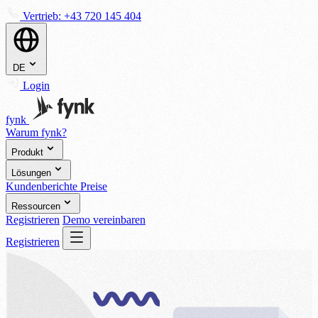
Vertrieb:
+43 720 145 404
DE
Login
fynk
Warum fynk?
Produkt
Lösungen
Kundenberichte
Preise
Ressourcen
Registrieren
Demo vereinbaren
Registrieren