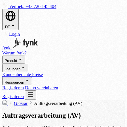
Vertrieb:
+43 720 145 404
DE
Login
fynk
Warum fynk?
Produkt
Lösungen
Kundenberichte
Preise
Ressourcen
Registrieren
Demo vereinbaren
Registrieren
Glossar
Auftragsverarbeitung (AV)
Auftragsverarbeitung (AV)