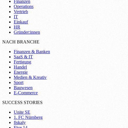
Finanzen
Operations
Vertrieb
IT
Einkauf
HR
Gründer:innen
NACH BRANCHE
Finanzen & Banken
SaaS & IT
Fertigung
Handel
Energie
Medien & Kreativ
Sport
Bauwesen
E-Commerce
SUCCESS STORIES
Unite SE
1. FC Nürnberg
fiskaly
Five 14