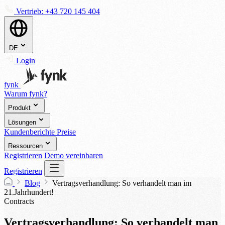
Vertrieb:
+43 720 145 404
DE
Login
fynk
Warum fynk?
Produkt
Lösungen
Kundenberichte
Preise
Ressourcen
Registrieren
Demo vereinbaren
Registrieren
Blog
Vertragsverhandlung: So verhandelt man im
21.Jahrhundert!
Contracts
Vertragsverhandlung: So verhandelt man