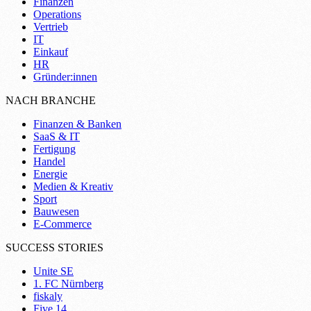
Finanzen
Operations
Vertrieb
IT
Einkauf
HR
Gründer:innen
NACH BRANCHE
Finanzen & Banken
SaaS & IT
Fertigung
Handel
Energie
Medien & Kreativ
Sport
Bauwesen
E-Commerce
SUCCESS STORIES
Unite SE
1. FC Nürnberg
fiskaly
Five 14