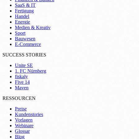
SaaS & IT
Fertigung
Handel
Energie
Medien & Kreativ
Sport
Bauwesen
E-Commerce
SUCCESS STORIES
Unite SE
1. FC Nürnberg
fiskaly
Five 14
Maven
RESSOURCEN
Preise
Kundenstories
Vorlagen
Webinare
Glossar
Blog