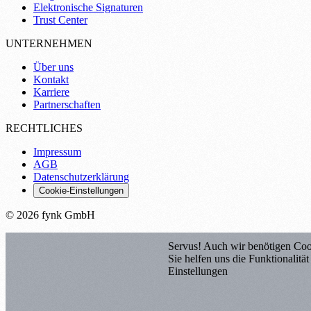
Elektronische Signaturen
Trust Center
UNTERNEHMEN
Über uns
Kontakt
Karriere
Partnerschaften
RECHTLICHES
Impressum
AGB
Datenschutzerklärung
Cookie-Einstellungen
© 2026 fynk GmbH
Servus! Auch wir benötigen Coo
Sie helfen uns die Funktionalitä
Einstellungen