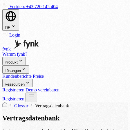
Vertrieb:
+43 720 145 404
DE
Login
fynk
Warum fynk?
Produkt
Lösungen
Kundenberichte
Preise
Ressourcen
Registrieren
Demo vereinbaren
Registrieren
Glossar
Vertragsdatenbank
Vertragsdatenbank