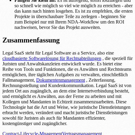
Fangen Sie klein an:
Es ist aufregend, sofort loszulegen und
so schnell wie möglich so viel wie möglich zu erreichen - aber
das kann nach hinten losgehen. Es ist zu empfehlen, die ersten
Projekte in überschaubare Teile zu zerlegen - beginnen Sie
zum Beispiel nur mit Ihrem NDA-Workflow um den ROI
nachweisen, bevor Sie das Projekt ausweiten.
Zusammenfassung
Legal SaaS steht für Legal Software as a Service, also eine
cloudbasierte Softwarelösung für Rechtsabteilungen
, die speziell für
Juristen und Anwaltskanzleien entwickelt wurde. Es bietet eine
Reihe von Tools und Funktionen, die es Anwälten und Rechtsteams
ermöglichen, ihre täglichen Aufgaben zu verwalten, einschließlich
Fallmanagement,
Dokumentenmanagement
, Zeiterfassung,
Rechnungsstellung und Kundenkommunikation. Legal SaaS ist von
jedem Ort aus zugänglich, an dem eine Internetverbindung besteht,
und ermöglicht es Anwälten, aus der Ferne zu arbeiten und mit
Kollegen und Mandanten in Echtzeit zusammenzuarbeiten. Diese
Technologie hat die Art und Weise, wie juristische Dienstleistungen
erbracht werden, verändert und macht juristische Dienstleistungen
sowohl für Juristen als auch für Mandanten effizienter,
kostengünstiger und zugänglicher.
Contract-Lifecycle-Mnagement
Vertragsmanagement