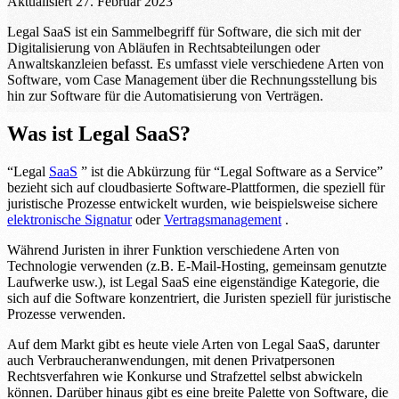
Aktualisiert
27. Februar 2023
Legal SaaS ist ein Sammelbegriff für Software, die sich mit der
Digitalisierung von Abläufen in Rechtsabteilungen oder
Anwaltskanzleien befasst. Es umfasst viele verschiedene Arten von
Software, vom Case Management über die Rechnungsstellung bis
hin zur Software für die Automatisierung von Verträgen.
Was ist Legal SaaS?
“Legal
SaaS
” ist die Abkürzung für “Legal Software as a Service”
bezieht sich auf cloudbasierte Software-Plattformen, die speziell für
juristische Prozesse entwickelt wurden, wie beispielsweise sichere
elektronische Signatur
oder
Vertragsmanagement
.
Während Juristen in ihrer Funktion verschiedene Arten von
Technologie verwenden (z.B. E-Mail-Hosting, gemeinsam genutzte
Laufwerke usw.), ist Legal SaaS eine eigenständige Kategorie, die
sich auf die Software konzentriert, die Juristen speziell für juristische
Prozesse verwenden.
Auf dem Markt gibt es heute viele Arten von Legal SaaS, darunter
auch Verbraucheranwendungen, mit denen Privatpersonen
Rechtsverfahren wie Konkurse und Strafzettel selbst abwickeln
können. Darüber hinaus gibt es eine breite Palette von Software, die