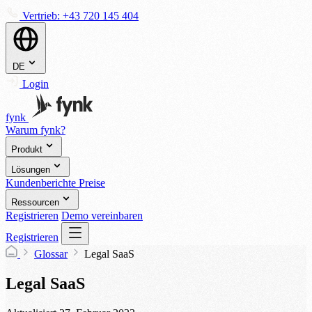
Vertrieb:
+43 720 145 404
DE
Login
fynk
Warum fynk?
Produkt
Lösungen
Kundenberichte
Preise
Ressourcen
Registrieren
Demo vereinbaren
Registrieren
Glossar
Legal SaaS
Legal SaaS