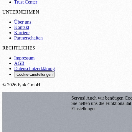
Trust Center
UNTERNEHMEN
Über uns
Kontakt
Karriere
Partnerschaften
RECHTLICHES
Impressum
AGB
Datenschutzerklärung
Cookie-Einstellungen
© 2026 fynk GmbH
Servus! Auch wir benötigen Coo
Sie helfen uns die Funktionalitä
Einstellungen