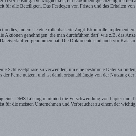
er DMS Lösung. Die Möglichkeit, ein Dokument gleichzeitig mit den a
eit für alle Beteiligten. Das Festlegen von Fristen und das Erhalten von
n dies, indem sie eine rollenbasierte Zugriffskontrolle implementier
e Aktionen genehmigen, die man durchführen darf, wie z.B. das Anz
Dateiverlauf vorgenommen hat. Die Dokumente sind auch vor Katastr
ine Schlüsselphrase zu verwenden, um eine bestimmte Datei zu finden, 
 der Ferne nutzen, und ist damit ortsunabhängig von der Nutzung de
tzung einer DMS Lösung minimiert die Verschwendung von Papier und T
für die meisten Unternehmen und Verbraucher zu einem der wichtigst