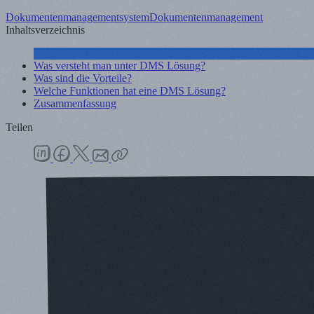
Dokumentenmanagementsystem
Dokumentenmanagement
Inhaltsverzeichnis
Was versteht man unter DMS Lösung?
Was sind die Vorteile?
Welche Funktionen hat eine DMS Lösung?
Zusammenfassung
Teilen