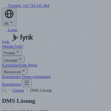
Vertrieb:
+43 720 145 404
DE
Login
fynk
Warum fynk?
Produkt
Lösungen
Kundenberichte
Preise
Ressourcen
Registrieren
Demo vereinbaren
Registrieren
Glossar
DMS Lösung
DMS Lösung