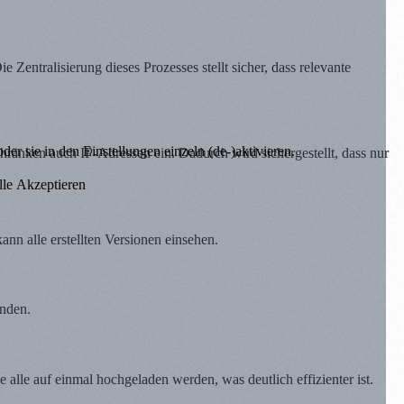
entralisierung dieses Prozesses stellt sicher, dass relevante
er sie in den Einstellungen einzeln (de-)aktivieren.
ränken auch IP-Adressen ein. Dadurch wird sichergestellt, dass nur
lle Akzeptieren
n alle erstellten Versionen einsehen.
inden.
lle auf einmal hochgeladen werden, was deutlich effizienter ist.