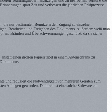
nderen Teammitgliedern anzuzeigen und zu bearbeiten, verkürzt die
 Erinnerungen spart Zeit und verbessert die jährlichen Prüfprozesse.
en, die nur bestimmten Benutzern den Zugang zu einzelnen
eigen, Bearbeiten und Freigeben des Dokuments. Außerdem weiß man
ophen, Bränden und Überschwemmungen geschützt, da sie sicher
anstatt einen großen Papierstapel in einem Aktenschrank zu
r Dokumente.
inte und reduziert die Notwendigkeit von mehreren Geräten zum
en Anliegen geworden. Dadurch ist eine solche Software ein