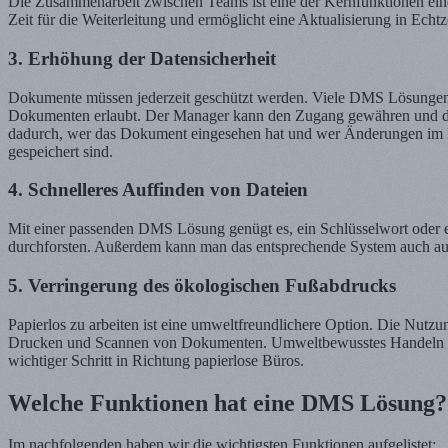
Die Zusammenarbeit zwischen Teams ist eine der Kernfunktionen ein
Zeit für die Weiterleitung und ermöglicht eine Aktualisierung in Echtz
3. Erhöhung der Datensicherheit
Dokumente müssen jederzeit geschützt werden. Viele DMS Lösungen tu
Dokumenten erlaubt. Der Manager kann den Zugang gewähren und di
dadurch, wer das Dokument eingesehen hat und wer Änderungen im 
gespeichert sind.
4. Schnelleres Auffinden von Dateien
Mit einer passenden DMS Lösung genügt es, ein Schlüsselwort oder e
durchforsten. Außerdem kann man das entsprechende System auch aus
5. Verringerung des ökologischen Fußabdrucks
Papierlos zu arbeiten ist eine umweltfreundlichere Option. Die Nu
Drucken und Scannen von Dokumenten. Umweltbewusstes Handeln ist 
wichtiger Schritt in Richtung papierlose Büros.
Welche Funktionen hat eine DMS Lösung?
Im nachfolgenden haben wir die wichtigsten Funktionen aufgelistet: