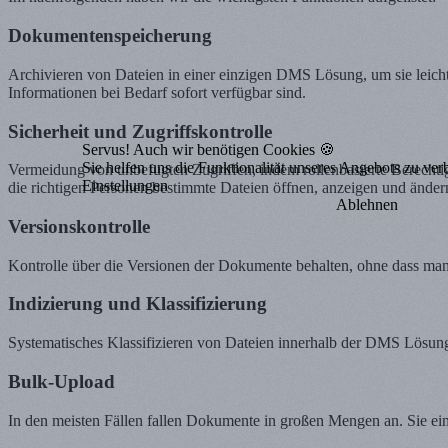
Dokumentenspeicherung
Archivieren von Dateien in einer einzigen DMS Lösung, um sie leicht 
Informationen bei Bedarf sofort verfügbar sind.
Sicherheit und Zugriffskontrolle
Servus! Auch wir benötigen Cookies 🍪
Sie helfen uns die Funktionalität unseres Angebots zu ver
Vermeidung von unbefugten Zugriffen, indem rollenbasierte Berechti
Einstellungen
die richtigen Personen bestimmte Dateien öffnen, anzeigen und ände
Ablehnen
Versionskontrolle
Kontrolle über die Versionen der Dokumente behalten, ohne dass man
Indizierung und Klassifizierung
Systematisches Klassifizieren von Dateien innerhalb der DMS Lösung
Bulk-Upload
In den meisten Fällen fallen Dokumente in großen Mengen an. Sie ein