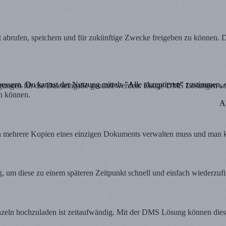
abrufen, speichern und für zukünftige Zwecke freigeben zu können. Die Z
bessern. Du kannst der Nutzung mittels "Alle akzeptieren" zustimmen, od
gungen für die Dateieingabe genutzt werden. Einige DMS Lösungen sch
rn können.
A
 mehrere Kopien eines einzigen Dokuments verwalten muss und man kan
, um diese zu einem späteren Zeitpunkt schnell und einfach wiederzuf
zeln hochzuladen ist zeitaufwändig. Mit der DMS Lösung können diese a